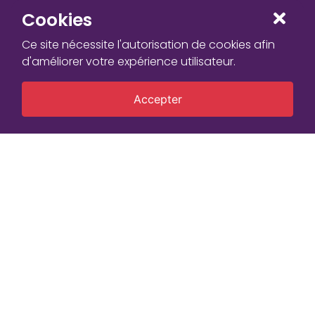
Cookies
Ce site nécessite l'autorisation de cookies afin
d'améliorer votre expérience utilisateur.
Accepter
Powered by Kinshasa Digital
Concession COTEX
N°63 Avenue Colonel Mondjiba
Commune de Ngaliema - Kinshasa